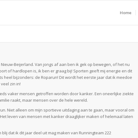
Home
n Nieuw-Beijerland. Van jongs af aan ben ik gek op bewegen, of het nu
of hardlopen is, ik ben er graag bij! Sporten geeft mij energie en dit
ets heel bijzonders: de Roparun! Dit wordt het eerste jaar dat ik meedoe
veel zin in!
teeds vaker mensen getroffen worden door kanker. Een oneerlijke ziekte
familie raakt, maar mensen over de hele wereld.
. Niet alleen om mijn sportieve uitdaging aan te gaan, maar vooral om
. Het leven van mensen met kanker draaglijker maken of helemaal laten
blij dat ik dit jaar deel uit mag maken van Runningteam 222