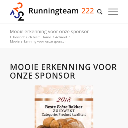
Mooie erkenning voor onze sponsor
U bevindt zich hier:
Home
/
Actueel
/
Mooie erkenning voor onze sponsor
MOOIE ERKENNING VOOR
ONZE SPONSOR