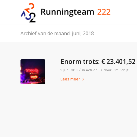
Archief van de maand: juni, 2018
Enorm trots: € 23.401,52
/
/
9 juni 2018
in
Actueel
door
Pim Schijf
Lees meer