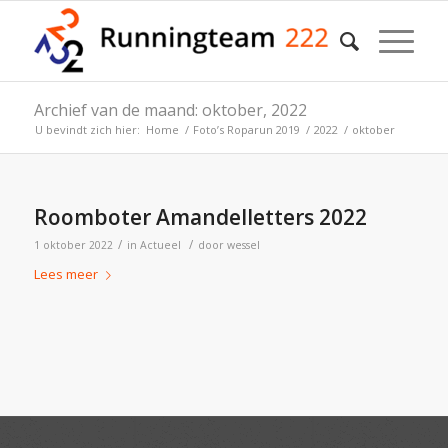
Archief van de maand: oktober, 2022
U bevindt zich hier:
Home
/
Foto’s Roparun 2019
/
2022
/
oktober
Roomboter Amandelletters 2022
/
/
1 oktober 2022
in
Actueel
door
wessel
Lees meer