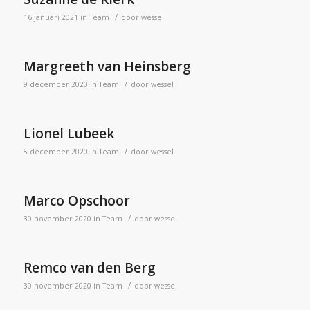
/
16 januari 2021
in
Team
door
wessel
Margreeth van Heinsberg
/
9 december 2020
in
Team
door
wessel
Lionel Lubeek
/
5 december 2020
in
Team
door
wessel
Marco Opschoor
/
30 november 2020
in
Team
door
wessel
Remco van den Berg
/
30 november 2020
in
Team
door
wessel