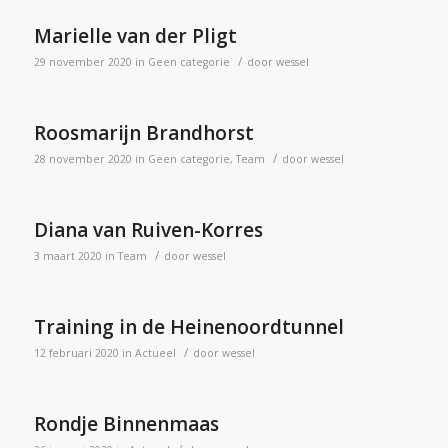
Marielle van der Pligt
/
29 november 2020
in
Geen categorie
door
wessel
Roosmarijn Brandhorst
/
28 november 2020
in
Geen categorie
,
Team
door
wessel
Diana van Ruiven-Korres
/
3 maart 2020
in
Team
door
wessel
Training in de Heinenoordtunnel
/
12 februari 2020
in
Actueel
door
wessel
Rondje Binnenmaas